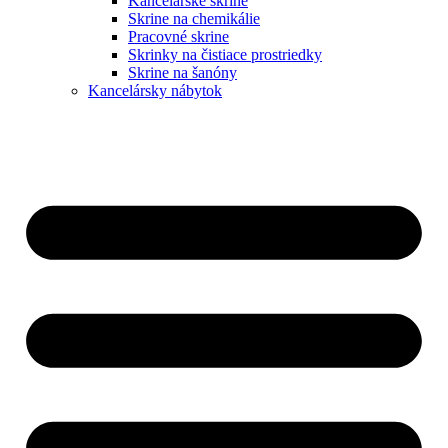
Kancelárske skrine
Skrine na chemikálie
Pracovné skrine
Skrinky na čistiace prostriedky
Skrine na šanóny
Kancelársky nábytok