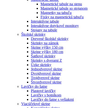
Magnetické tabule na stenu
Magnetické tabule so stojanom
Magnetky na tabuľu
Fixky na magnetickú tabuľu
Interaktívne tabule
Interaktívne dotykové monitory
Stojany na tabule
Školské skrinky
Drevené školské skrinky
Skrinky na zámok
Skrine výšky 150 cm
Skrine výšky 180 cm
Šatňové skrinky
Skrinky s dverami Z
Úzke skrinky
Jednodverové skrine
Dvojdverové skrine
Trojdverové skrine
Štvordverové skrine
Lavičky do šatne
Plastové lavičky
Lavičky s botníkom
Lavičky do šatne s vešiakmi
Viacúčelové skrine