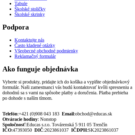
Tabule
Školské stoličky
Školské skrinky
Podpora
Kontaktujte nás
Často kladené otázky
Všeobecné obchodné podmienky
Reklamačný formulár
Ako funguje objednávka
Vyberte si produkty, pridajte ich do košíka a vyplňte objednávkový
formulár. Naši zamestnanci vás budú kontaktovať kvôli spresneniu a
dohodnú sa s vami na spôsobe platby a doručenia. Platba prebieha
po dohode s naším tímom.
Telefón
:
+421 (0)908 043 183
Email
:
obchod@educas.sk
Otváracie hodiny
:
Nonstop
Spoločnosť
:
Educas s.r.o.
Továrenská 5 911 05 Trenčín
IČO
:
47393050
DIČ
:
2023861037
IČDPH
:
SK2023861037