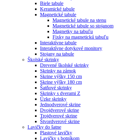
Biele tabule
Keramické tabule
Magnetické tabule
Magnetické tabule na stenu
Magnetické tabule so stojanom
Magnetky na tabuľu
Fixky na magnetickú tabuľu
Interaktívne tabule
Interaktívne dotykové monitory
Stojany na tabule
Školské skrinky
Drevené školské skrinky
Skrinky na zámok
Skrine výšky 150 cm
Skrine výšky 180 cm
Šatňové skrinky
Skrinky s dverami Z
Úzke skrinky
Jednodverové skrine
Dvojdverové skrine
Trojdverové skrine
Štvordverové skrine
Lavičky do šatne
Plastové lavičky
Lavičky s botníkom