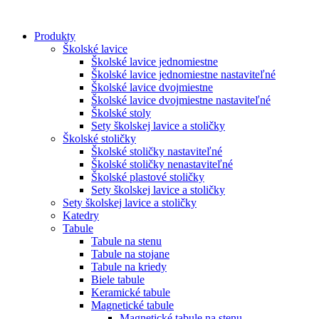
Preskočiť
na
Produkty
obsah
Školské lavice
Školské lavice jednomiestne
Školské lavice jednomiestne nastaviteľné
Školské lavice dvojmiestne
Školské lavice dvojmiestne nastaviteľné
Školské stoly
Sety školskej lavice a stoličky
Školské stoličky
Školské stoličky nastaviteľné
Školské stoličky nenastaviteľné
Školské plastové stoličky
Sety školskej lavice a stoličky
Sety školskej lavice a stoličky
Katedry
Tabule
Tabule na stenu
Tabule na stojane
Tabule na kriedy
Biele tabule
Keramické tabule
Magnetické tabule
Magnetické tabule na stenu