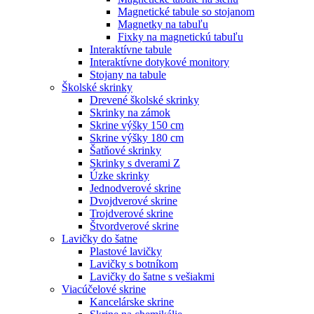
Magnetické tabule so stojanom
Magnetky na tabuľu
Fixky na magnetickú tabuľu
Interaktívne tabule
Interaktívne dotykové monitory
Stojany na tabule
Školské skrinky
Drevené školské skrinky
Skrinky na zámok
Skrine výšky 150 cm
Skrine výšky 180 cm
Šatňové skrinky
Skrinky s dverami Z
Úzke skrinky
Jednodverové skrine
Dvojdverové skrine
Trojdverové skrine
Štvordverové skrine
Lavičky do šatne
Plastové lavičky
Lavičky s botníkom
Lavičky do šatne s vešiakmi
Viacúčelové skrine
Kancelárske skrine