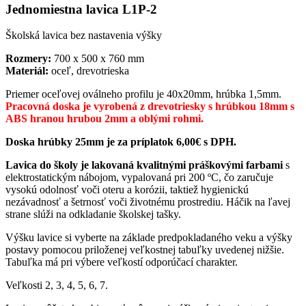
Jednomiestna lavica L1P-2
(nenastaviteľný)
Školská lavica bez nastavenia výšky
Rozmery:
700 x 500 x 760 mm
Materiál:
oceľ, drevotrieska
Priemer oceľovej oválneho profilu je 40x20mm, hrúbka 1,5mm.
Pracovná doska je vyrobená z drevotriesky s hrúbkou 18mm s
ABS hranou hrubou 2mm a oblými rohmi.
Doska hrúbky 25mm je za príplatok 6,00€ s DPH.
Lavica do školy je lakovaná kvalitnými práškovými farbami
s
elektrostatickým nábojom, vypalovaná pri 200 ºC, čo zaručuje
vysokú odolnosť voči oteru a korózii, taktiež hygienickú
nezávadnosť a šetrnosť voči životnému prostrediu. Háčik na ľavej
strane slúži na odkladanie školskej tašky.
Výšku lavice si vyberte na základe predpokladaného veku a výšky
postavy pomocou priloženej veľkostnej tabuľky uvedenej nižšie.
Tabuľka má pri výbere veľkostí odporúčací charakter.
Veľkosti 2, 3, 4, 5, 6, 7.