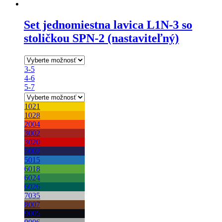
Set jednomiestna lavica L1N-3 so
stoličkou SPN-2 (nastaviteľný)
3-5
4-6
5-7
1021
1028
2004
3002
3020
5002
5015
6018
6024
6026
7035
8007
9005