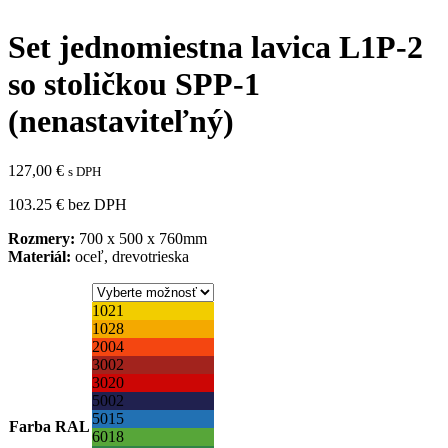
Set jednomiestna lavica L1P-2
so stoličkou SPP-1
(nenastaviteľný)
127,00
€
s DPH
103.25 € bez DPH
Rozmery:
700 x 500 x 760mm
Materiál:
oceľ, drevotrieska
1021
1028
2004
3002
3020
5002
5015
Farba RAL
6018