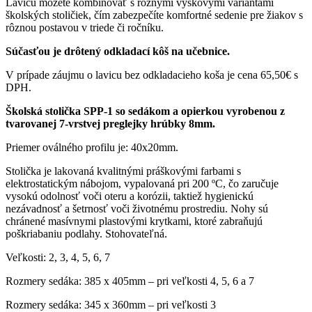
Lavicu môžete kombinovať s rôznymi výškovými variantami
školských stoličiek, čím zabezpečíte komfortné sedenie pre žiakov s
rôznou postavou v triede či ročníku.
Súčasťou je drôtený odkladací kôš na učebnice.
V prípade záujmu o lavicu bez odkladacieho koša je cena 65,50€ s
DPH.
Školská stolička SPP-1 so sedákom a opierkou vyrobenou z
tvarovanej 7-vrstvej preglejky hrúbky 8mm.
Priemer oválného profilu je: 40x20mm.
Stolička je lakovaná kvalitnými práškovými farbami s
elektrostatickým nábojom, vypalovaná pri 200 ºC, čo zaručuje
vysokú odolnosť voči oteru a korózii, taktiež hygienickú
nezávadnosť a šetrnosť voči životnému prostrediu. Nohy sú
chránené masívnymi plastovými krytkami, ktoré zabraňujú
poškriabaniu podlahy. Stohovateľná.
Veľkosti: 2, 3, 4, 5, 6, 7
Rozmery sedáka: 385 x 405mm – pri veľkosti 4, 5, 6 a 7
Rozmery sedáka: 345 x 360mm – pri veľkosti 3