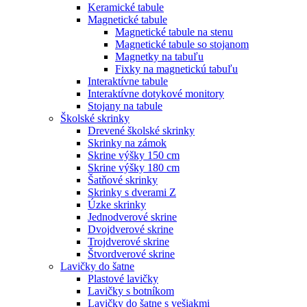
Keramické tabule
Magnetické tabule
Magnetické tabule na stenu
Magnetické tabule so stojanom
Magnetky na tabuľu
Fixky na magnetickú tabuľu
Interaktívne tabule
Interaktívne dotykové monitory
Stojany na tabule
Školské skrinky
Drevené školské skrinky
Skrinky na zámok
Skrine výšky 150 cm
Skrine výšky 180 cm
Šatňové skrinky
Skrinky s dverami Z
Úzke skrinky
Jednodverové skrine
Dvojdverové skrine
Trojdverové skrine
Štvordverové skrine
Lavičky do šatne
Plastové lavičky
Lavičky s botníkom
Lavičky do šatne s vešiakmi