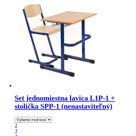
má
viacero
variantov.
Možnosti
si
môžete
vybrať
na
stránke
produktu.
Set jednomiestna lavica L1P-1 +
stolička SPP-1 (nenastaviteľný)
2
3