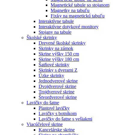
Magnetické tabule so stojanom
Magnetky na tabuľu
Fixky na magnetickú tabuľu
Interaktívne tabule
Interaktívne dotykové monitory
Stojany na tabule
Školské skrinky
Drevené školské skrinky
Skrinky na zámok
Skrine výšky 150 cm
Skrine výšky 180 cm
Šatňové skrinky
Skrinky s dverami Z
Úzke skrinky
Jednodverové skrine
Dvojdverové skrine
Trojdverové skrine
Štvordverové skrine
Lavičky do šatne
Plastové lavičky
Lavičky s botníkom
Lavičky do šatne s vešiakmi
Viacúčelové skrine
Kancelárske skrine