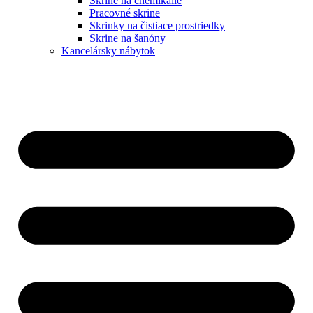
Skrine na chemikálie
Pracovné skrine
Skrinky na čistiace prostriedky
Skrine na šanóny
Kancelársky nábytok