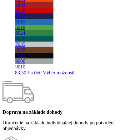
3002
3020
5002
5015
6018
6024
6026
7035
8007
9005
9006
9010
Tento
83,50
€
Výber možností
s DPH
produkt
má
viacero
variantov.
Možnosti
si
môžete
Doprava na základe dohody
vybrať
Doručenie na základe individuálnej dohody po potvrdení
na
objednávky.
stránke
produktu.