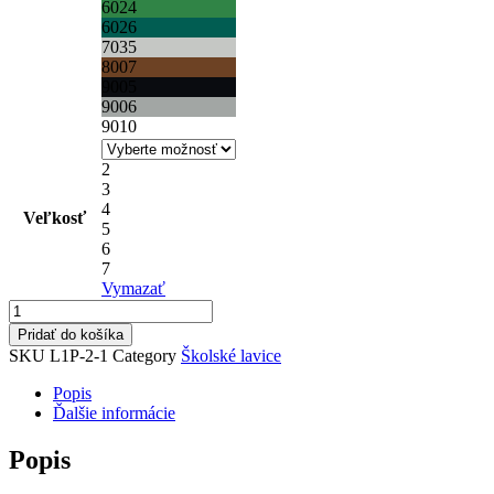
6024
6026
7035
8007
9005
9006
9010
2
3
4
Veľkosť
5
6
7
Vymazať
množstvo
Set
Pridať do košíka
jednomiestna
SKU
L1P-2-1
Category
Školské lavice
lavica
L1P-
Popis
2
Ďalšie informácie
so
stoličkou
Popis
SPP-
1