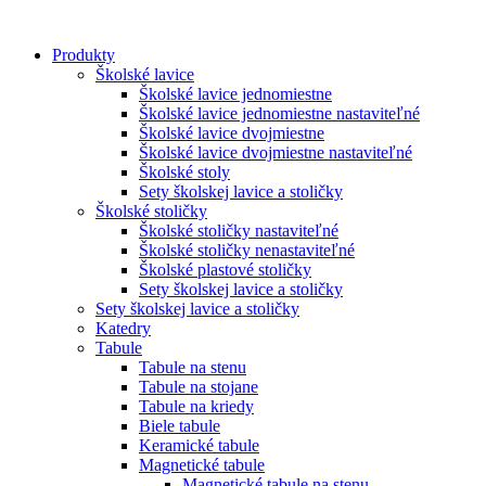
Preskočiť
na
Produkty
obsah
Školské lavice
Školské lavice jednomiestne
Školské lavice jednomiestne nastaviteľné
Školské lavice dvojmiestne
Školské lavice dvojmiestne nastaviteľné
Školské stoly
Sety školskej lavice a stoličky
Školské stoličky
Školské stoličky nastaviteľné
Školské stoličky nenastaviteľné
Školské plastové stoličky
Sety školskej lavice a stoličky
Sety školskej lavice a stoličky
Katedry
Tabule
Tabule na stenu
Tabule na stojane
Tabule na kriedy
Biele tabule
Keramické tabule
Magnetické tabule
Magnetické tabule na stenu