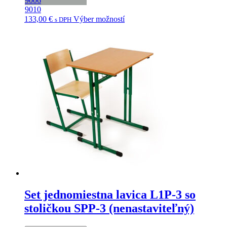
9006
9010
Tento
133,00
€
Výber možností
s DPH
produkt
má
viacero
variantov.
Možnosti
si
môžete
vybrať
na
stránke
produktu.
Set jednomiestna lavica L1P-3 so
stoličkou SPP-3 (nenastaviteľný)