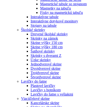
Magnetické tabule so stojanom
Magnetky na tabuľu
Fixky na magnetickú tabuľu
Interaktívne tabule
Interaktívne dotykové monitory
Stojany na tabule
Školské skrinky
Drevené školské skrinky
Skrinky na zámok
Skrine výšky 150 cm
Skrine výšky 180 cm
Šatňové skrinky
Skrinky s dverami Z
Úzke skrinky
Jednodverové skrine
Dvojdverové skrine
Trojdverové skrine
Štvordverové skrine
Lavičky do šatne
Plastové lavičky
Lavičky s botníkom
Lavičky do šatne s vešiakmi
Viacúčelové skrine
Kancelárske skrine