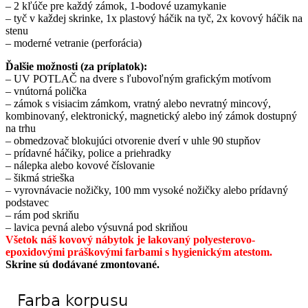
– 2 kľúče pre každý zámok, 1-bodové uzamykanie
– tyč v každej skrinke, 1x plastový háčik na tyč, 2x kovový háčik na
stenu
– moderné vetranie (perforácia)
Ďalšie možnosti (za príplatok):
– UV POTLAČ na dvere s ľubovoľným grafickým motívom
– vnútorná polička
– zámok s visiacim zámkom, vratný alebo nevratný mincový,
kombinovaný, elektronický, magnetický alebo iný zámok dostupný
na trhu
– obmedzovač blokujúci otvorenie dverí v uhle 90 stupňov
– prídavné háčiky, police a priehradky
– nálepka alebo kovové číslovanie
– šikmá strieška
– vyrovnávacie nožičky, 100 mm vysoké nožičky alebo prídavný
podstavec
– rám pod skriňu
– lavica pevná alebo výsuvná pod skriňou
Všetok náš kovový nábytok je lakovaný polyesterovo-
epoxidovými práškovými farbami s hygienickým atestom.
Skrine sú dodávané zmontované.