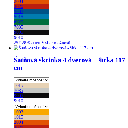
2004
3020
5005
5015
6029
7035
9005
9010
Tento
257,28
€
Výber možností
s DPH
produkt
má
viacero
Šatňová skrinka 4 dverová – šírka 117
variantov.
cm
Možnosti
si
môžete
vybrať
1015
na
7035
stránke
9005
produktu.
9010
1003
1015
2004
3020