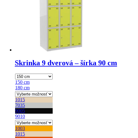
vybrať
na
stránke
produktu.
Skrinka 9 dverová – šírka 90 cm
150 cm
180 cm
1015
7035
9005
9010
1003
1015