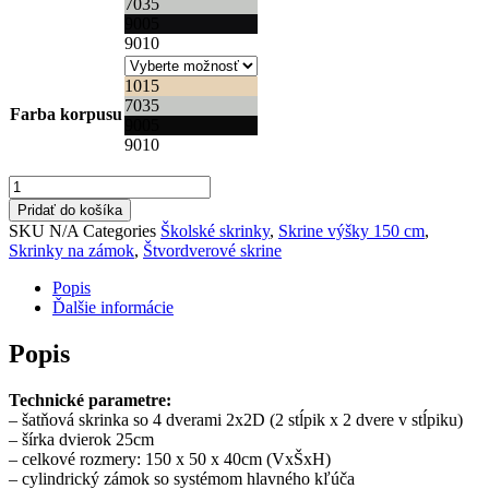
7035
9005
9010
1015
7035
Farba korpusu
9005
9010
množstvo
Skrinka
Pridať do košíka
výškovo
SKU
N/A
Categories
Školské skrinky
,
Skrine výšky 150 cm
,
delená
Skrinky na zámok
,
Štvordverové skrine
4
dverová
Popis
-
Ďalšie informácie
výška
150
Popis
cm
Technické parametre:
– šatňová skrinka so 4 dverami 2x2D (2 stĺpik x 2 dvere v stĺpiku)
– šírka dvierok 25cm
– celkové rozmery: 150 x 50 x 40cm (VxŠxH)
– cylindrický zámok so systémom hlavného kľúča