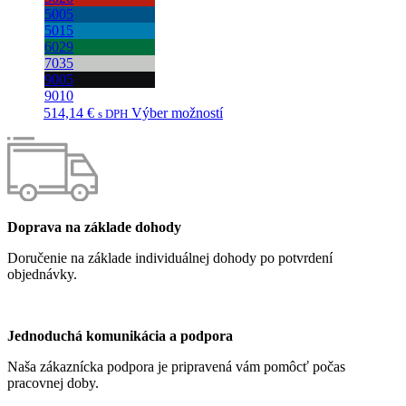
5005
5015
6029
7035
9005
9010
Tento
514,14
€
Výber možností
s DPH
produkt
má
viacero
variantov.
Možnosti
si
môžete
Doprava na základe dohody
vybrať
Doručenie na základe individuálnej dohody po potvrdení
na
objednávky.
stránke
produktu.
Jednoduchá komunikácia a podpora
Naša zákaznícka podpora je pripravená vám pomôcť počas
pracovnej doby.