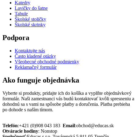
Katedry
Lavičky do šatne
Tabule
Školské stoličky
Školské skrinky
Podpora
Kontaktujte nás
Často kladené otázky
Všeobecné obchodné podmienky
Reklamačný formulár
Ako funguje objednávka
Vyberte si produkty, pridajte ich do košíka a vyplňte objednávkový
formulár. Naši zamestnanci vás budú kontaktovať kvôli spresneniu a
dohodnú sa s vami na spôsobe platby a doručenia. Platba prebieha
po dohode s naším tímom.
Telefón
:
+421 (0)908 043 183
Email
:
obchod@educas.sk
Otváracie hodiny
:
Nonstop
Spoločnosť
:
Educas s.r.o.
Továrenská 5 911 05 Trenčín