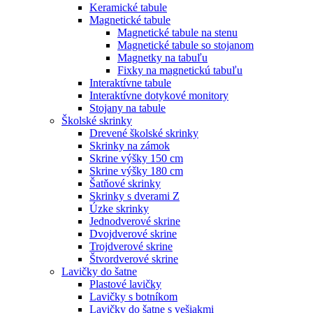
Keramické tabule
Magnetické tabule
Magnetické tabule na stenu
Magnetické tabule so stojanom
Magnetky na tabuľu
Fixky na magnetickú tabuľu
Interaktívne tabule
Interaktívne dotykové monitory
Stojany na tabule
Školské skrinky
Drevené školské skrinky
Skrinky na zámok
Skrine výšky 150 cm
Skrine výšky 180 cm
Šatňové skrinky
Skrinky s dverami Z
Úzke skrinky
Jednodverové skrine
Dvojdverové skrine
Trojdverové skrine
Štvordverové skrine
Lavičky do šatne
Plastové lavičky
Lavičky s botníkom
Lavičky do šatne s vešiakmi