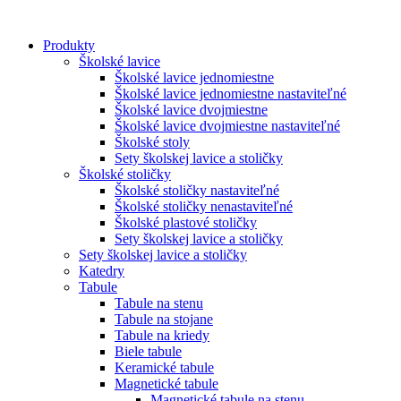
Preskočiť
na
Produkty
obsah
Školské lavice
Školské lavice jednomiestne
Školské lavice jednomiestne nastaviteľné
Školské lavice dvojmiestne
Školské lavice dvojmiestne nastaviteľné
Školské stoly
Sety školskej lavice a stoličky
Školské stoličky
Školské stoličky nastaviteľné
Školské stoličky nenastaviteľné
Školské plastové stoličky
Sety školskej lavice a stoličky
Sety školskej lavice a stoličky
Katedry
Tabule
Tabule na stenu
Tabule na stojane
Tabule na kriedy
Biele tabule
Keramické tabule
Magnetické tabule
Magnetické tabule na stenu