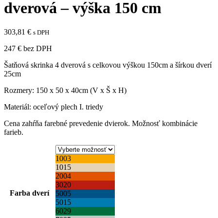
dverová – výška 150 cm
303,81
€
s DPH
247 € bez DPH
Šatňová skrinka 4 dverová s celkovou výškou 150cm a šírkou dverí
25cm
Rozmery: 150 x 50 x 40cm (V x Š x H)
Materiál: oceľový plech I. triedy
Cena zahŕňa farebné prevedenie dvierok. Možnosť kombinácie
farieb.
1003
1015
2004
3020
Farba dverí
5005
5015
6029