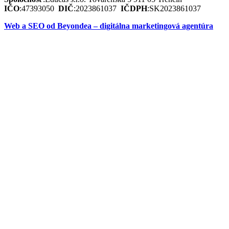
IČO
:
47393050
DIČ
:
2023861037
IČDPH
:
SK2023861037
Web a SEO od Beyondea – digitálna marketingová agentúra