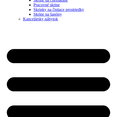
Skrine na chemikálie
Pracovné skrine
Skrinky na čistiace prostriedky
Skrine na šanóny
Kancelársky nábytok