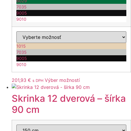
6029
7035
9005
9010
1015
7035
9005
9010
Tento
201,93
€
Výber možností
s DPH
produkt
má
Skrinka 12 dverová – šírka
viacero
90 cm
variantov.
Možnosti
si
môžete