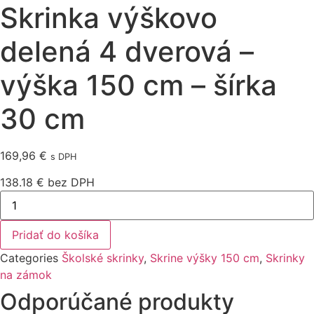
Skrinka výškovo
delená 4 dverová –
výška 150 cm – šírka
30 cm
169,96
€
s DPH
138.18 € bez DPH
množstvo
Skrinka
výškovo
delená
Pridať do košíka
4
dverová
Categories
Školské skrinky
,
Skrine výšky 150 cm
,
Skrinky
–
výška
na zámok
150
Odporúčané produkty
cm
–