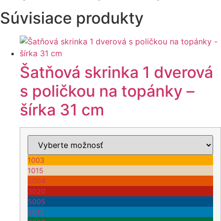
šírka
30
Súvisiace produkty
cm
Šatňová skrinka 1 dverová
s poličkou na topánky –
šírka 31 cm
1003
1015
2004
3020
5005
5015