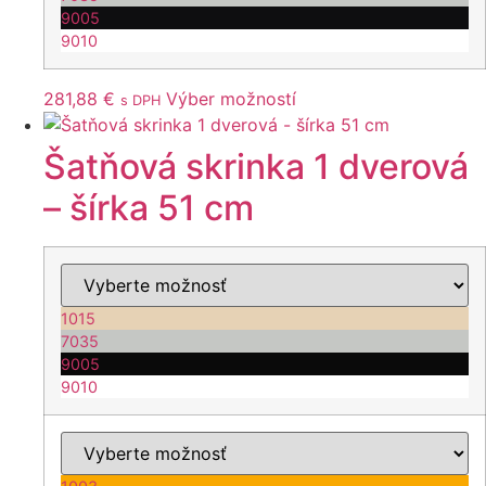
9005
9010
Tento
281,88
€
Výber možností
s DPH
produkt
má
Šatňová skrinka 1 dverová
viacero
– šírka 51 cm
variantov.
Možnosti
si
môžete
vybrať
1015
na
7035
stránke
9005
produktu.
9010