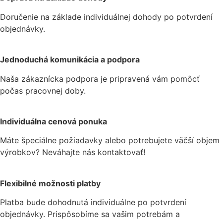
viacero
Doručenie na základe individuálnej dohody po potvrdení
variantov.
objednávky.
Možnosti
si
môžete
Jednoduchá komunikácia a podpora
vybrať
Naša zákaznícka podpora je pripravená vám pomôcť
na
počas pracovnej doby.
stránke
produktu.
Individuálna cenová ponuka
Máte špeciálne požiadavky alebo potrebujete väčší objem
výrobkov? Neváhajte nás kontaktovať!
Flexibilné možnosti platby
Platba bude dohodnutá individuálne po potvrdení
objednávky. Prispôsobíme sa vašim potrebám a