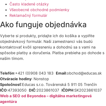
Často kladené otázky
Všeobecné obchodné podmienky
Reklamačný formulár
Ako funguje objednávka
Vyberte si produkty, pridajte ich do košíka a vyplňte
objednávkový formulár. Naši zamestnanci vás budú
kontaktovať kvôli spresneniu a dohodnú sa s vami na
spôsobe platby a doručenia. Platba prebieha po dohode s
naším tímom.
Telefón
:
+421 (0)908 043 183
Email
:
obchod@educas.sk
Otváracie hodiny
:
Nonstop
Spoločnosť
:
Educas s.r.o.
Továrenská 5 911 05 Trenčín
IČO
:
47393050
DIČ
:
2023861037
IČDPH
:
SK2023861037
Web a SEO od Beyondea – digitálna marketingová
agentúra